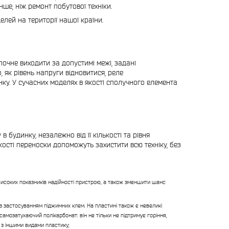
нше, ніж ремонт побутової техніки.
лей на території нашої країни.
 почне виходити за допустимі межі, задані
, як рівень напруги відновитися, реле
ку. У сучасних моделях в якості сполучного елемента
 будинку, незалежно від її кількості та рівня
якості переноски допоможуть захистити всю техніку, без
соких показників надійності пристрою, а також зменшити шанс
з застосуванням піджимних клем. На пластині також є невеликі
самозатухаючий полікарбонат: він не тільки не підтримує горіння,
 з іншими видами пластику;