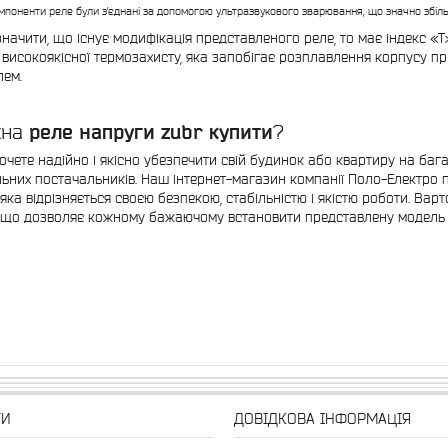
омпоненти реле були з'єднані за допомогою ультразвукового зварювання, що значно збіл
значити, що існує модифікація представленого реле, то має індекс «Т»
 високоякісної термозахисту, яка запобігає розплавлення корпусу п
лем.
реле напруги zubr купити
жна
?
очете надійно і якісно убезпечити свій будинок або квартиру на бага
льних постачальників. Наш інтернет-магазин компанії Поло-Електро 
 яка відрізняється своєю безпекою, стабільністю і якістю роботи. Вар
 що дозволяє кожному бажаючому встановити представлену модель у
ТИ
ДОВІДКОВА ІНФОРМАЦІЯ