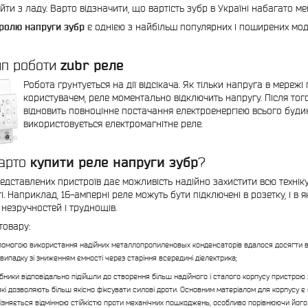
йти з ладу. Варто відзначити, що вартість зубр в Україні набагато ме
ролю напруги зубр
є однією з найбільш популярних і поширених моде
zubr
реле
п роботи
Робота грунтується на дії відсікача. Як тільки напруга в мережі
користувачем, реле моментально відключить напругу. Після того
відновить повноцінне постачання електроенергією всього будин
використовується електромагнітне реле.
купити реле напруги зубр
арто
?
едставлених пристроїв дає можливість надійно захистити всю техніку в
і. Наприклад, 16-амперні реле можуть бути підключені в розетку, і в 
 незручностей і труднощів.
товару:
помогою використання надійних металлопропиленовых конденсаторів вдалося досягти ви
у випадку зі зниженням ємності через старіння всередині діелектрика;
бники відповідально підійшли до створення більш надійного і сталого корпусу пристрою 
 які дозволяють більш якісно фіксувати силові дроти. Основним матеріалом для корпусу є 
дрізняється відмінною стійкістю проти механічних пошкоджень, особливо порівнюючи його