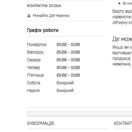
Всі к
Варто від
Михайло Дегтяренко
наявністю
обтиску к
Графік роботи
Де мо
Понеділок
09:00
18:00
Якщо ви х
Вівторок
09:00
18:00
відповіда
продукції,
Середа
09:00
18:00
невелика,
Четвер
09:00
18:00
Пʼятниця
09:00
18:00
Субота
Вихідний
Неділя
Вихідний
ІНФОРМАЦІЯ
КОНТАК