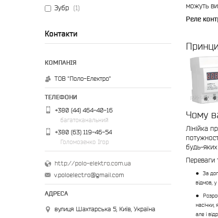
можуть ви
Зубр
1
Реле конт
Контакти
Принци
ТОВ "Поло-Електро"
+380 (44) 464-40-16
Чому в
багатоканальний
Лінійка пр
+380 (63) 119-46-54
потужност
Голомозенко Ігор
будь-яких
Переваги 
http://polo-elektro.com.ua
За до
v.poloelectro@gmail.com
відмов, 
Розро
насічки,
вулиця Шахтарська 5, Київ, Україна
але і ві