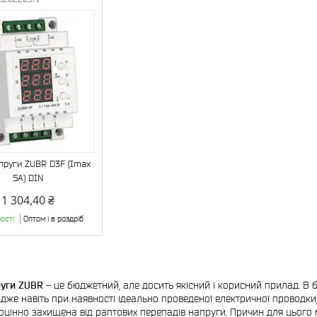
пруги ZUBR D3F (Imax
5A) DIN
1 304,40 ₴
ості
Оптом і в роздріб
руги ZUBR
– це бюджетний, але досить якісний і корисний прилад. В 
адже навіть при наявності ідеально проведеної електричної проводк
оцінно захищена від раптових перепадів напруги. Причин для цього м