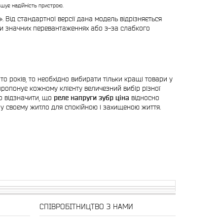
ьшує надійність пристрою.
. Від стандартної версії дана модель відрізняється
ри значних перевантаженнях або з-за слабкого
то років, то необхідно вибирати тільки кращі товари у
пропонує кожному клієнту величезний вибір різної
то відзначити, що
реле напруги зубр ціна
відносно
 своєму житло для спокійною і захищеною життя.
СПІВРОБІТНИЦТВО З НАМИ