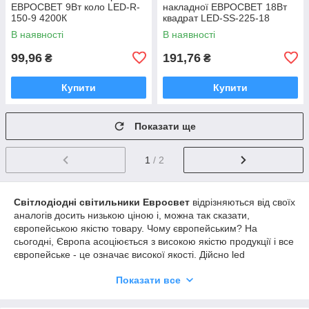
ЕВРОСВЕТ 9Вт коло LED-R-
накладної ЕВРОСВЕТ 18Вт
150-9 4200К
квадрат LED-SS-225-18
4200К
В наявності
В наявності
99,96
191,76
₴
₴
Купити
Купити
Показати ще
1
/ 2
Світлодіодні світильники Евросвет
відрізняються від своїх
аналогів досить низькою ціною і, можна так сказати,
європейською якістю товару. Чому європейським? На
сьогодні, Європа асоціюється з високою якістю продукції і все
європейське - це означає високої якості. Дійсно led
світильники компанії Евросвет досить хорошої якості за
Показати все
оптимальною ціною.
У нашому інтернет-магазині представлений