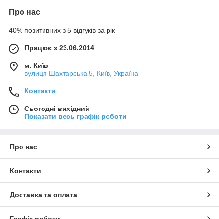
не весь асортимент цього виробника, а лише
Про нас
найпопулярніші товарні позиції, які є в
постійній наявності на нашому складі. Якщо
40% позитивних з 5 відгуків за рік
Вам необхідні інші види світильників Евросвет,
то ви завжди можете замовити їх у менеджерів нашої
Працює з 23.06.2014
компанії і ми в найкоротші терміни поставимо необхідну
продукцію.
м. Київ
Лінійка світлодіодних світильників Евросвет широка, тут Ви
вулиця Шахтарська 5, Київ, Україна
можете купити як світлодіодні світильники стельові вбудовані
або накладні для будинку або офісу так і промислові
Контакти
світлодіодні світильники вуличні або для промислових
приміщень.
Сьогодні вихідний
Показати весь графік роботи
У нашому інтернет-магазині представлений наступний
асортимент лід світильників Евросвет:
світлодіодні вуличні світильники
Про нас
світлодіодні промислові світильники
Контакти
точкові led світильники вбудовані
точкові світильники світлодіодні накладні
Доставка та оплата
светодиодные офисные потолочные светильники
О преимуществах светодиодных
Графік роботи