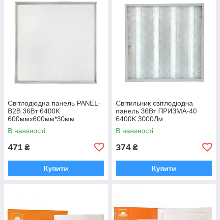
Світлодіодна панель PANEL-
Світильник світлодіодна
B2B 36Вт 6400K
панель 36Вт ПРИЗМА-40
600ммх600мм*30мм
6400K 3000Лм
Евросвет
В наявності
В наявності
471
374
₴
₴
Купити
Купити