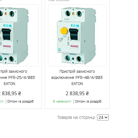
трій захисного
Пристрій захисного
ення PF6-25/4/003
відключення PF6-40/4/003
EATON
EATON
2 838,95 ₴
2 838,95 ₴
сті
Оптом і в роздріб
В наявності
Оптом і в роздріб