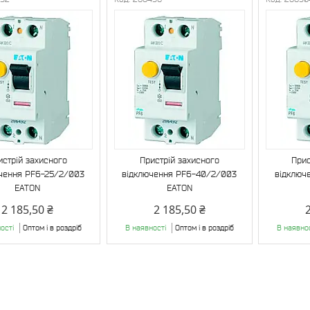
истрій захисного
Пристрій захисного
Прис
чення PF6-25/2/003
відключення PF6-40/2/003
відключ
EATON
EATON
2 185,50 ₴
2 185,50 ₴
ості
Оптом і в роздріб
В наявності
Оптом і в роздріб
В наявно