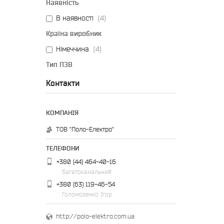
Наявність
В наявності
4
Країна виробник
Німеччина
4
Тип ПЗВ
Реле
4
Контакти
Номінальний відключаючий
диференціальний струм
30 мА
4
ТОВ "Поло-Електро"
Виробник
Eaton
4
+380 (44) 464-40-16
багатоканальний
+380 (63) 119-46-54
Голомозенко Ігор
http://polo-elektro.com.ua