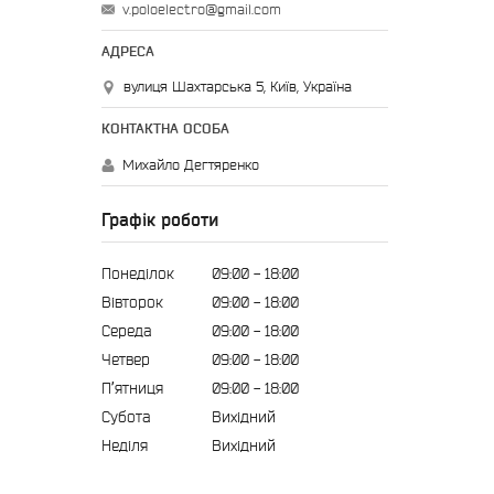
v.poloelectro@gmail.com
вулиця Шахтарська 5, Київ, Україна
Михайло Дегтяренко
Графік роботи
Понеділок
09:00
18:00
Вівторок
09:00
18:00
Середа
09:00
18:00
Четвер
09:00
18:00
Пʼятниця
09:00
18:00
Субота
Вихідний
Неділя
Вихідний