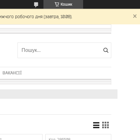
Кошик
жчого робочого дня (завтра, 10.08).
ВАКАНСІЇ
4
286508