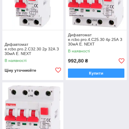
Дифавтомат
e.rcbo.pro.4.С25.30 4р 25А З
30мА E. NEXT
Дифавтомат
e.rcbo.pro.2.С32.30 2р 32А З
В наявності
30мА E. NEXT
992,80
В наявності
₴
Ціну уточнюйте
Купити