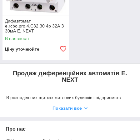
Дифавтомат
e.rcbo.pro.4.С32.30 4р 32А З
30мА E. NEXT
В наявності
Ціну уточнюйте
Продаж диференційних автоматів E.
NEXT
В розподільних щитках житлових будинків і підприємств
встановлюються модульні пристрої різних типів. Одні з них
Показати все
призначені для захисту майна: нерухомості, техніки,
обладнання. Інші захищають людину. Деякі ж виконують
обидві функції. Це –
диф автомати e.next
.
Про нас
Диференційний автомат
– комутаційно-
захисний пристрій, що об'єднує в одному