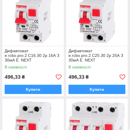
Дифавтомат
Дифавтомат
e.rcbo.pro.2.С16.30 2р 16А З
e.rcbo.pro.2.С25.30 2р 25А З
30мА E. NEXT
30мА E. NEXT
В наявності
В наявності
496,33
496,33
₴
₴
Купити
Купити