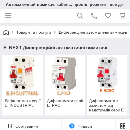
Автоматичний вимикач, кабель, провід, розетки - все для 
Товари та послуги
Диференційні автоматичні вимикачі
E. NEXT Диференційні автоматичні вимикачі
Дифавтомати серії
Дифавтомати серії
Дифавтомати з
E. INDUSTRIAL
E. PRO
захистом від
надструмів серії E.
RCBO
Сортування
0
Фільтри