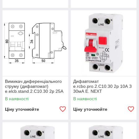
Вимикач диференціального
Дифавтомат
струму (дифавтомат)
e.rcbo.pro.2.С10.30 2р 10А З
e.elcb.stand.2.C10.30 2р 25А
30мА E. NEXT
C 30мА з розділеною
В наявності
В наявності
рукояткою
Ціну уточнюйте
Ціну уточнюйте