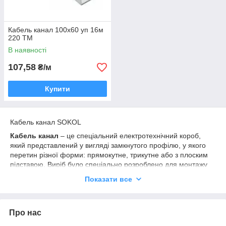
Кабель канал 100х60 уп 16м
220 ТМ
В наявності
107,58
₴/м
Купити
Кабель канал SOKOL
Кабель канал
– це спеціальний електротехнічний короб,
який представлений у вигляді замкнутого профілю, у якого
перетин різної форми: прямокутне, трикутне або з плоским
підставою. Виріб було спеціально розроблено для монтажу
на поверхню, саме в нього буде монтуватися провід або
Показати все
комплекс кабелів. На кожен
кабель канал
ціна
розрізняється, все залежить від форми, довжини і
матеріалу.
Про нас