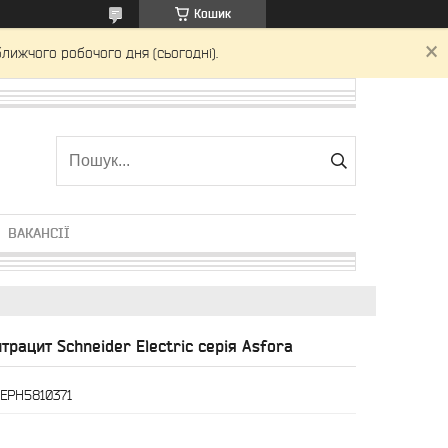
Кошик
лижчого робочого дня (сьогодні).
ВАКАНСІЇ
рацит Schneider Electric серія Asfora
EPH5810371