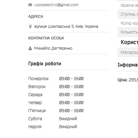
v.poloelectro@gmail.com
Країна 
Ступінь 
Колір ко
вулиця Шахтарська 5, Київ, Україна
Кількість
Корис
Михайло Дегтяренко
Матеріа
Графік роботи
Інформа
Понеділок
09:00
18:00
Ціна:
265,
Вівторок
09:00
18:00
Середа
09:00
18:00
Четвер
09:00
18:00
Пʼятниця
09:00
18:00
Субота
Вихідний
Неділя
Вихідний