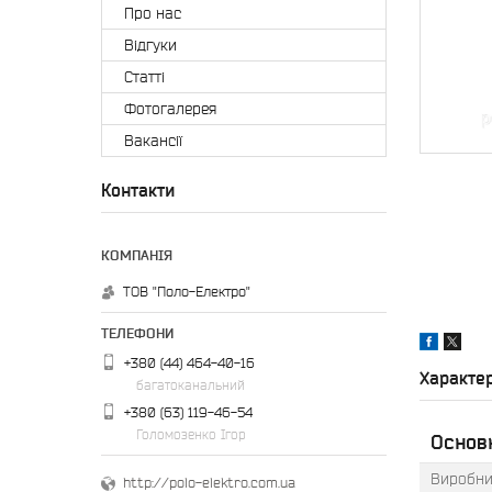
Про нас
Відгуки
Статті
Фотогалерея
Вакансії
Контакти
ТОВ "Поло-Електро"
+380 (44) 464-40-16
Характе
багатоканальний
+380 (63) 119-46-54
Голомозенко Ігор
Основн
Виробни
http://polo-elektro.com.ua