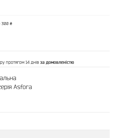
— 300 ₴
ру протягом 14 днів
за домовленістю
кальна
серія Asfora