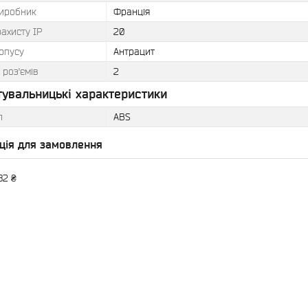
виробник
Франція
захисту IP
20
рпусу
Антрацит
 роз'ємів
2
тувальницькі характеристики
л
АВЅ
ція для замовлення
82 ₴