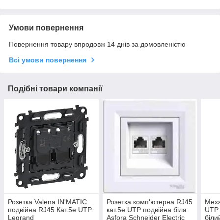
Умови повернення
Повернення товару впродовж 14 днів за домовленістю
Всі умови повернення
Подібні товари компанії
Розетка Valena IN'MATIC
Розетка комп'ютерна RJ45
Меха
подвійна RJ45 Кат.5е UTP
кат.5е UTP подвійна біла
UTP 
Legrand
Asfora Schneider Electric
біли