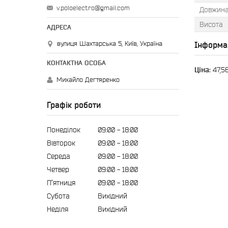
v.poloelectro@gmail.com
Довжин
Висота
вулиця Шахтарська 5, Київ, Україна
Інформа
Ціна:
47,5
Михайло Дегтяренко
Графік роботи
Понеділок
09:00
18:00
Вівторок
09:00
18:00
Середа
09:00
18:00
Четвер
09:00
18:00
Пʼятниця
09:00
18:00
Субота
Вихідний
Неділя
Вихідний