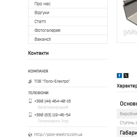
Про нас
Відгуки
Статті
Фотогалерея
Вакансії
Контакти
ТОВ "Поло-Електро"
Характе
+380 (44) 464-40-16
Основн
багатоканальний
Виробни
+380 (63) 119-46-54
Голомозенко Ігор
Ступінь 
Габари
http://polo-elektro.com.ua