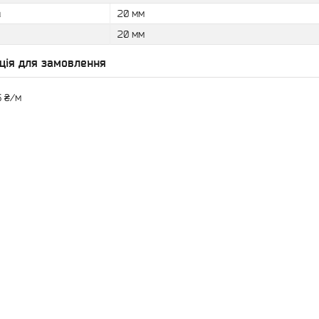
а
20 мм
20 мм
ція для замовлення
6 ₴/м