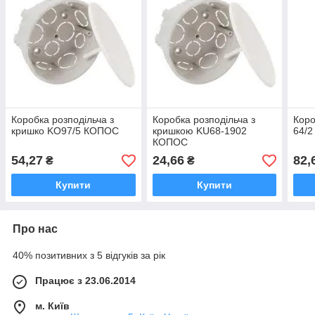
Коробка розподільча з
Коробка розподільча з
Коро
кришко KO97/5 КОПОС
кришкою KU68-1902
64/
КОПОС
54,27
24,66
82,
₴
₴
Купити
Купити
Про нас
40% позитивних з 5 відгуків за рік
Працює з 23.06.2014
м. Київ