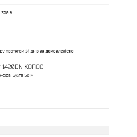
— 300 ₴
ру протягом 14 днів
за домовленістю
ру 1420DN КОПОС
-сіра; Бухта 50 м