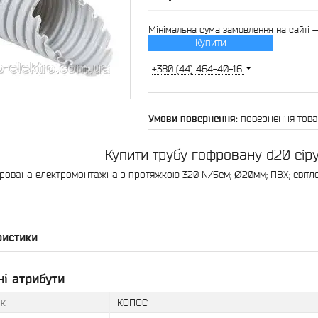
Мінімальна сума замовлення на сайті 
Купити
+380 (44) 464-40-16
повернення това
Купити трубу гофровану d20 сі
рована електромонтажна з протяжкою 320 N/5см; Ø20мм; ПВХ; світло
ристики
і атрибути
к
КОПОС