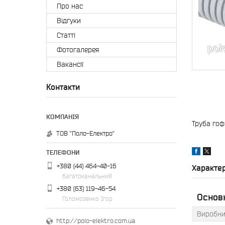
Про нас
Відгуки
Статті
Фотогалерея
Вакансії
Контакти
Труба гоф
ТОВ "Поло-Електро"
+380 (44) 464-40-16
Характе
багатоканальний
+380 (63) 119-46-54
Основн
Голомозенко Ігор
Виробни
http://polo-elektro.com.ua