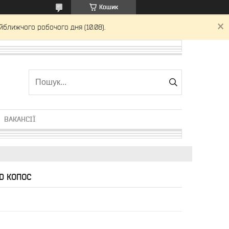
Кошик
йближчого робочого дня (10.08).
ВАКАНСІЇ
0D КОПОС