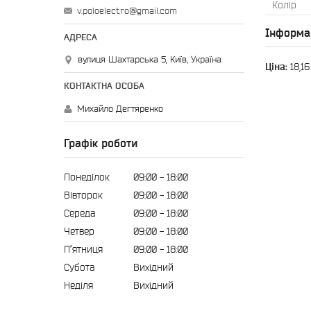
Колір
v.poloelectro@gmail.com
Інформа
вулиця Шахтарська 5, Київ, Україна
Ціна:
18,16
Михайло Дегтяренко
Графік роботи
Понеділок
09:00
18:00
Вівторок
09:00
18:00
Середа
09:00
18:00
Четвер
09:00
18:00
Пʼятниця
09:00
18:00
Субота
Вихідний
Неділя
Вихідний