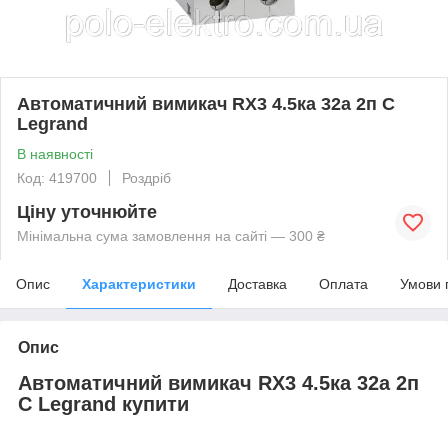
Автоматичний вимикач RX3 4.5ка 32а 2п C
Legrand
В наявності
Код: 419700
Роздріб
Ціну уточнюйте
Мінімальна сума замовлення на сайті — 300 ₴
Опис
Характеристики
Доставка
Оплата
Умови 
Опис
Автоматичний вимикач RX3 4.5ка 32а 2п
C Legrand купити