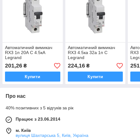
Автоматичний вимикач
Автоматичний вимикач
Авто
RX3 1п 20А С 4.5кА
RX3 4.5ка 32а 1п C
RX3 
Legrand
Legrand
Legr
201,26
224,16
251
₴
₴
Купити
Купити
Про нас
40% позитивних з 5 відгуків за рік
Працює з 23.06.2014
м. Київ
вулиця Шахтарська 5, Київ, Україна