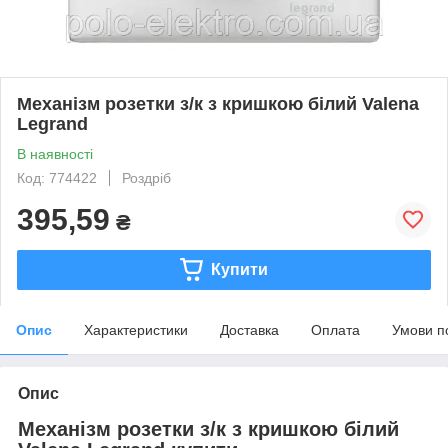
Механізм розетки з/к з кришкою білий Valena
Legrand
В наявності
Код: 774422
Роздріб
395,59
₴
Купити
Опис
Характеристики
Доставка
Оплата
Умови п
Опис
Механізм розетки з/к з кришкою білий