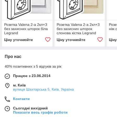
Розетка Valena 2-а 2кл+З
Розетка Valena 2-а 2кл+З
Розе
без захисних шторок біла
без захисних шторок
нім.
Legrand
слонова кістка Legrand
Ціну уточнюйте
Ціну уточнюйте
Цін
Про нас
40% позитивних з 5 відгуків за рік
Працює з 23.06.2014
м. Київ
вулиця Шахтарська 5, Київ, Україна
Контакти
Сьогодні вихідний
Показати весь графік роботи