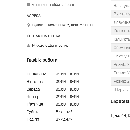
v.poloelectro@gmail.com
Вага упа
Висота 
Довжина
вулиця Шахтарська 5, Київ, Україна
Кількіст
Кількіст
Михайло Дегтяренко
Обєм оди
Обєм уп
Графік роботи
Розмір X
Розмір Y
Понеділок
09:00
18:00
Розмір Z
Вівторок
09:00
18:00
Середа
09:00
18:00
Ширина 
Четвер
09:00
18:00
Інформа
Пʼятниця
09:00
18:00
Субота
Вихідний
Ціна:
49,4
Неділя
Вихідний