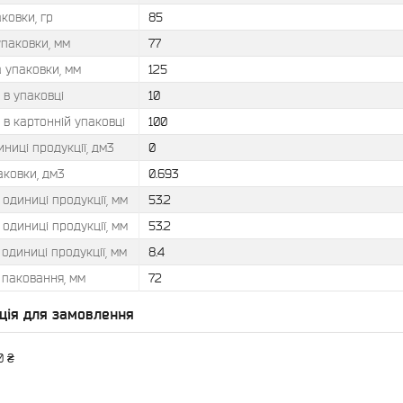
ковки, гр
85
упаковки, мм
77
 упаковки, мм
125
ь в упаковці
10
ь в картонній упаковці
100
ниці продукції, дм3
0
аковки, дм3
0.693
 одиниці продукції, мм
53.2
 одиниці продукції, мм
53.2
 одиниці продукції, мм
8.4
паковання, мм
72
ція для замовлення
0 ₴