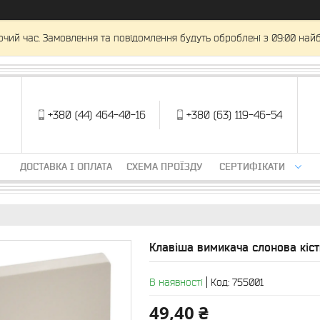
очий час. Замовлення та повідомлення будуть оброблені з 09:00 найб
+380 (44) 464-40-16
+380 (63) 119-46-54
ДОСТАВКА І ОПЛАТА
СХЕМА ПРОЇЗДУ
СЕРТИФІКАТИ
Клавіша вимикача слонова кістк
В наявності
Код:
755001
49,40 ₴