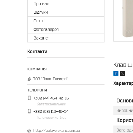
Про нас
Відгуки
Статті
Фотогалерея
Вакансії
Контакти
Клавіш
ТОВ "Поло-Електро"
Характе
+380 (44) 464-40-16
Основ
багатоканальний
Виробни
+380 (63) 119-46-54
Голомозенко Ігор
Корис
Вага оди
http://polo-elektro.com.ua