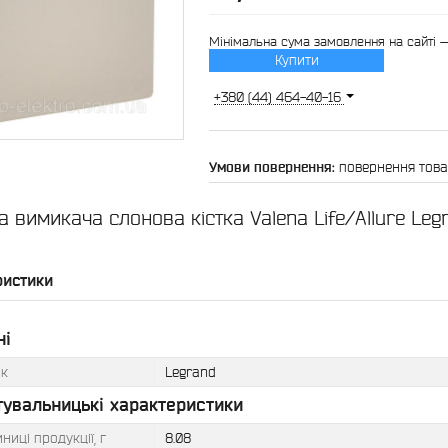
Мінімальна сума замовлення на сайті 
Купити
+380 (44) 464-40-16
повернення това
а вимикача слонова кістка Valena Life/Allure Leg
ристики
ні
к
Legrand
тувальницькі характеристики
ниці продукції, г
8.08