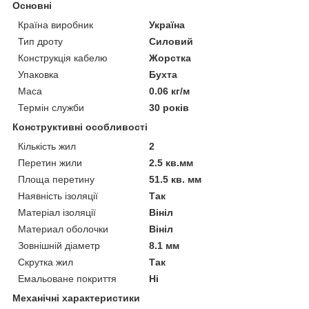
Основні
Країна виробник
Україна
Тип дроту
Силовий
Конструкція кабелю
Жорстка
Упаковка
Бухта
Маса
0.06 кг/м
Термін служби
30 років
Конструктивні особливості
Кількість жил
2
Перетин жили
2.5 кв.мм
Площа перетину
51.5 кв. мм
Наявність ізоляції
Так
Матеріал ізоляції
Вініл
Материал оболочки
Вініл
Зовнішній діаметр
8.1 мм
Скрутка жил
Так
Емальоване покриття
Ні
Механічні характеристики