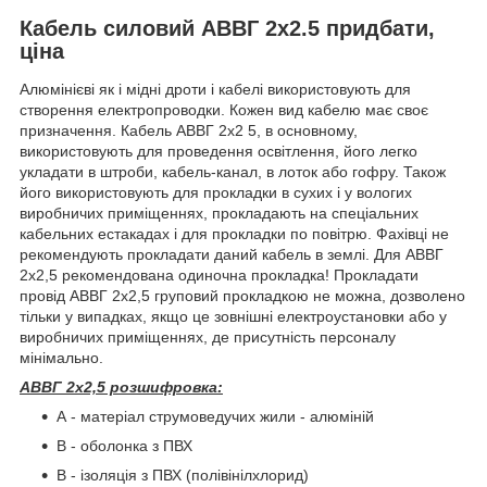
Кабель силовий АВВГ 2х2.5 придбати,
ціна
Алюмінієві як і мідні дроти і кабелі використовують для
створення електропроводки. Кожен вид кабелю має своє
призначення. Кабель АВВГ 2х2 5, в основному,
використовують для проведення освітлення, його легко
укладати в штроби, кабель-канал, в лоток або гофру. Також
його використовують для прокладки в сухих і у вологих
виробничих приміщеннях, прокладають на спеціальних
кабельних естакадах і для прокладки по повітрю. Фахівці не
рекомендують прокладати даний кабель в землі. Для АВВГ
2х2,5 рекомендована одиночна прокладка! Прокладати
провід АВВГ 2х2,5 груповий прокладкою не можна, дозволено
тільки у випадках, якщо це зовнішні електроустановки або у
виробничих приміщеннях, де присутність персоналу
мінімально.
АВВГ 2х2,5 розшифровка:
А - матеріал струмоведучих жили - алюміній
В - оболонка з ПВХ
В - ізоляція з ПВХ (полівінілхлорид)