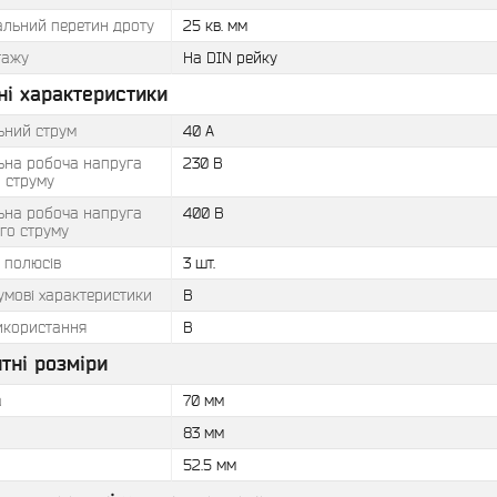
льний перетин дроту
25 кв. мм
тажу
На DIN рейку
ні характеристики
ьний струм
40 А
ьна робоча напруга
230 В
 струму
ьна робоча напруга
400 В
го струму
ь полюсів
3 шт.
умові характеристики
B
икористання
В
тні розміри
а
70 мм
83 мм
52.5 мм