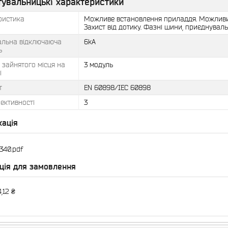
тувальницькі характеристики
ристика
Можливе встановлення приладдя. Можливи
Захист від дотику. Фазні шини, приєднуваль
льна відключаюча
6kA
ь
ь зайнятого місця на
3 модуль
і
т
EN 60898/IEC 60898
ективності
3
кація
40.pdf
ція для замовлення
,12 ₴