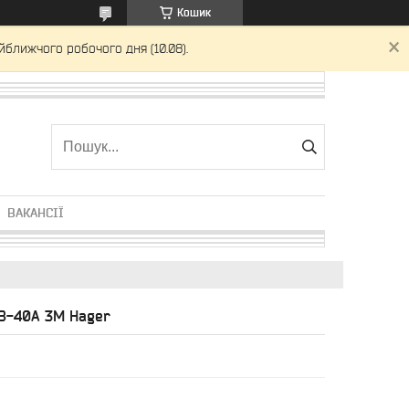
Кошик
йближчого робочого дня (10.08).
ВАКАНСІЇ
 B-40A 3M Hager