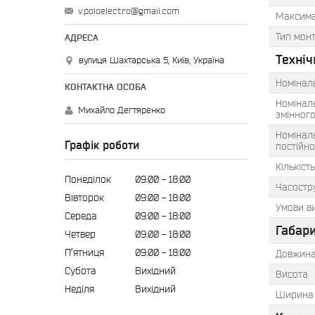
v.poloelectro@gmail.com
Максима
Тип мон
Техніч
вулиця Шахтарська 5, Київ, Україна
Номінал
Номінал
Михайло Дегтяренко
змінного
Номінал
Графік роботи
постійно
Кількіст
Понеділок
09:00
18:00
Часостр
Вівторок
09:00
18:00
Умови в
Середа
09:00
18:00
Габари
Четвер
09:00
18:00
Пʼятниця
09:00
18:00
Довжин
Субота
Вихідний
Висота
Неділя
Вихідний
Ширина