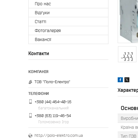
Про нас
Відгуки
Статті
Фотогалерея
Вакансії
Контакти
ТОВ "Поло-Електро"
Характе
+380 (44) 464-40-16
Основ
багатоканальний
+380 (63) 119-46-54
Виробни
Голомозенко Ігор
Країна 
http://polo-elektro.com.ua
Тип ПЗВ