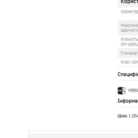
Корис
Характе
Максима
здатніст
Кількіст
din-рейц
Стандар
Клас сел
Специфі
MBN3
Інформа
Ціна:
1 264