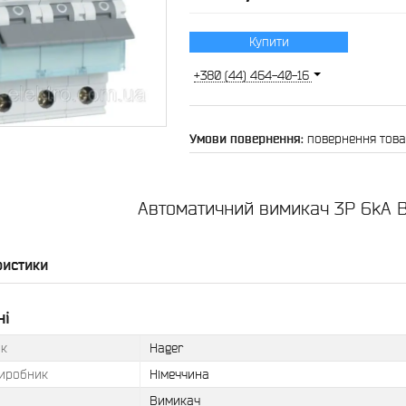
Купити
+380 (44) 464-40-16
повернення това
Автоматичний вимикач 3P 6kA 
ристики
ні
к
Hager
виробник
Німеччина
Вимикач