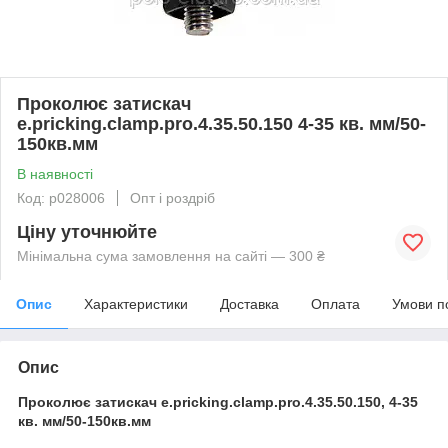
Проколює затискач
e.pricking.clamp.pro.4.35.50.150 4-35 кв. мм/50-
150кв.мм
В наявності
Код: p028006
Опт і роздріб
Ціну уточнюйте
Мінімальна сума замовлення на сайті — 300 ₴
Опис
Характеристики
Доставка
Оплата
Умови п
Опис
Проколює затискач e.pricking.clamp.pro.4.35.50.150, 4-35
кв. мм/50-150кв.мм