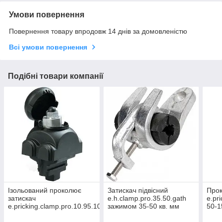
Умови повернення
Повернення товару впродовж 14 днів за домовленістю
Всі умови повернення
Подібні товари компанії
Ізольований проколює
Затискач підвісний
Прок
затискач
e.h.clamp.pro.35.50.gath
e.pr
e.pricking.clamp.pro.10.95.10.95
зажимом 35-50 кв. мм
50-1
10-95 кв. мм/10-95 кв. мм