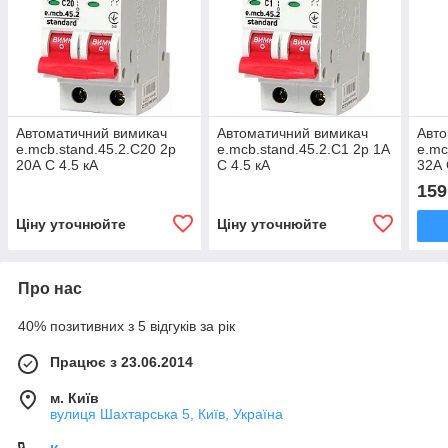
Автоматичний вимикач
Автоматичний вимикач
Авто
e.mcb.stand.45.2.C20 2р
e.mcb.stand.45.2.C1 2р 1А
e.mc
20А C 4.5 кА
C 4.5 кА
32А 
159
Ціну уточнюйте
Ціну уточнюйте
Про нас
40% позитивних з 5 відгуків за рік
Працює з 23.06.2014
м. Київ
вулиця Шахтарська 5, Київ, Україна