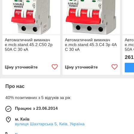
Автоматичний вимикач
Автоматичний вимикач
Авто
e.mcb.stand.45.2.C50 2р
e.mcb.stand.45.3.C4 3р 4А
e.mc
50А C 30 кА
C 30 кА
50А 
261
Ціну уточнюйте
Ціну уточнюйте
Про нас
40% позитивних з 5 відгуків за рік
Працює з 23.06.2014
м. Київ
вулиця Шахтарська 5, Київ, Україна