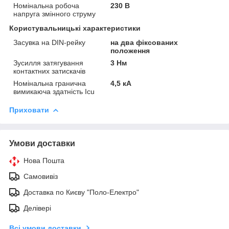
Номінальна робоча
230 В
напруга змінного струму
Користувальницькі характеристики
Засувка на DIN-рейку
на два фіксованих
положення
Зусилля затягування
3 Нм
контактних затискачів
Номінальна гранична
4,5 кА
вимикаюча здатність Icu
Приховати
Умови доставки
Нова Пошта
Самовивіз
Доставка по Києву "Поло-Електро"
Делівері
Всі умови доставки