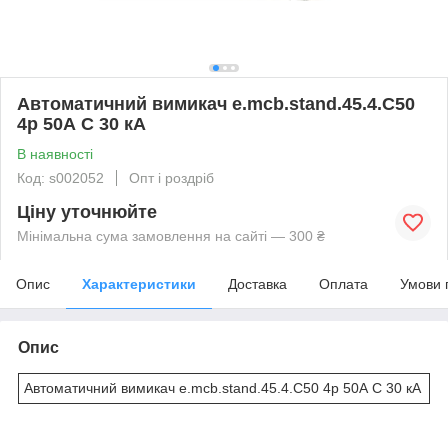
Автоматичний вимикач e.mcb.stand.45.4.C50
4р 50А C 30 кА
В наявності
Код: s002052
Опт і роздріб
Ціну уточнюйте
Мінімальна сума замовлення на сайті — 300 ₴
Опис
Характеристики
Доставка
Оплата
Умови 
Опис
Автоматичний вимикач e.mcb.stand.45.4.C50 4р 50А C 30 кА