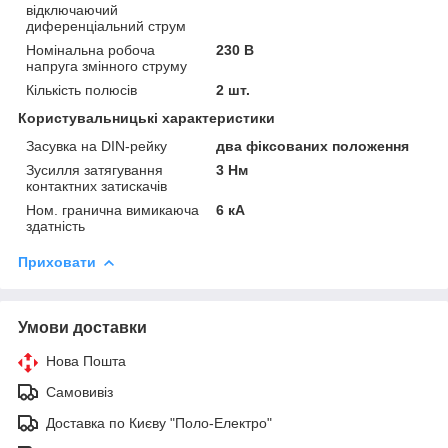
відключаючий
диференціальний струм
Номінальна робоча
230 В
напруга змінного струму
Кількість полюсів
2 шт.
Користувальницькі характеристики
Засувка на DIN-рейку
два фіксованих положення
Зусилля затягування
3 Нм
контактних затискачів
Ном. гранична вимикаюча
6 кА
здатність
Приховати
Умови доставки
Нова Пошта
Самовивіз
Доставка по Києву "Поло-Електро"