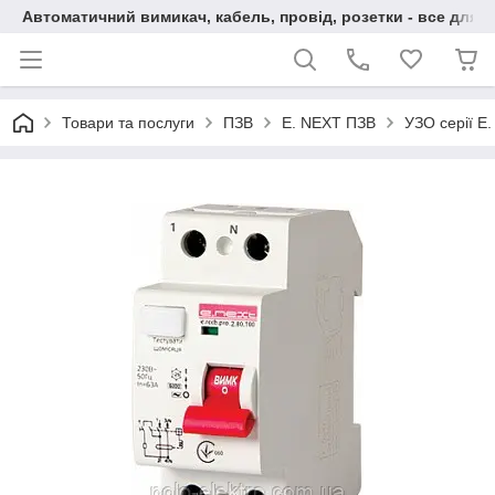
Автоматичний вимикач, кабель, провід, розетки - все для 
Товари та послуги
ПЗВ
E. NEXT ПЗВ
УЗО серії E