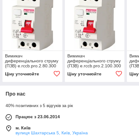
Вимикач
Вимикач
Вим
диференціального струму
диференціального струму
дифе
(ПЗВ) e.rccb.pro.2.80.300
(ПЗВ) e.rccb.pro.2.100.300
(ПЗВ
2р 80А 300мА
2р 100А 300мА
2р 2
Ціну уточнюйте
Ціну уточнюйте
Цін
Про нас
40% позитивних з 5 відгуків за рік
Працює з 23.06.2014
м. Київ
вулиця Шахтарська 5, Київ, Україна