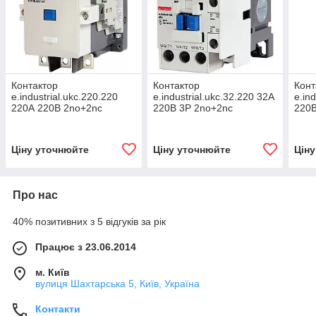
Контактор
Контактор
Конт
e.industrial.ukc.220.220
e.industrial.ukc.32.220 32А
e.in
220А 220В 2no+2nc
220В 3P 2no+2nc
220В
Ціну уточнюйте
Ціну уточнюйте
Цін
Про нас
40% позитивних з 5 відгуків за рік
Працює з 23.06.2014
м. Київ
вулиця Шахтарська 5, Київ, Україна
Контакти