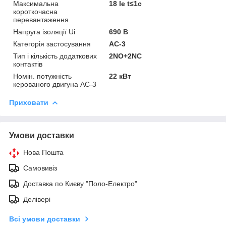
Максимальна
18 Ie t≤1c
короткочасна
перевантаження
Напруга ізоляції Ui
690 В
Категорія застосування
АС-3
Тип і кількість додаткових
2NO+2NC
контактів
Номін. потужність
22 кВт
керованого двигуна АС-3
Приховати
Умови доставки
Нова Пошта
Самовивіз
Доставка по Києву "Поло-Електро"
Делівері
Всі умови доставки