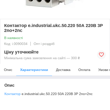
Контактор e.industrial.ukc.50.220 50А 220В 3P
2no+2nc
В наявності
Код: i.0090034
Опт і роздріб
Ціну уточнюйте
Мінімальна сума замовлення на сайті — 300 ₴
Опис
Характеристики
Доставка
Оплата
Умови 
Опис
Контактор
e.industrial.ukc.50.220 50А 220В 3P 2no+2nc