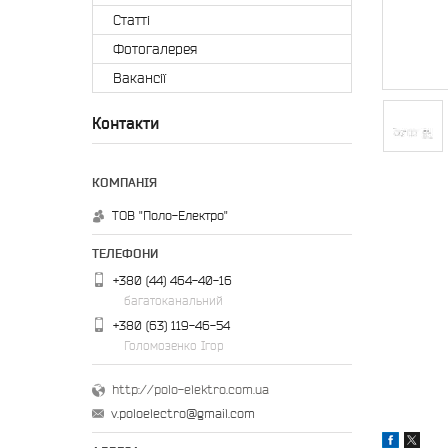
Статті
Фотогалерея
Вакансії
Контакти
ТОВ "Поло-Електро"
+380 (44) 464-40-16
багатоканальний
+380 (63) 119-46-54
Голомозенко Ігор
http://polo-elektro.com.ua
v.poloelectro@gmail.com