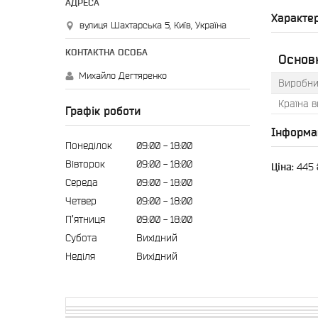
Характе
вулиця Шахтарська 5, Київ, Україна
Основн
Михайло Дегтяренко
Виробни
Країна 
Графік роботи
Інформа
Понеділок
09:00
18:00
Вівторок
09:00
18:00
Ціна:
445 
Середа
09:00
18:00
Четвер
09:00
18:00
Пʼятниця
09:00
18:00
Субота
Вихідний
Неділя
Вихідний