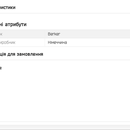
ристики
і атрибути
к
Berker
виробник
Німеччина
ція для замовлення
₴