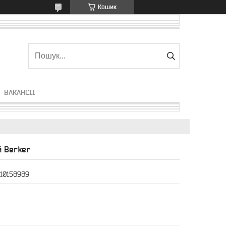
Кошик
ВАКАНСІЇ
й Berker
10158989