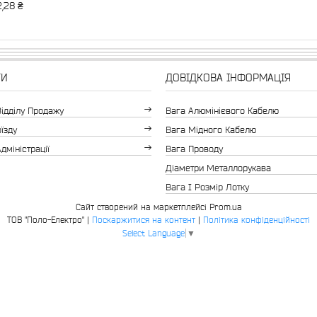
,28 ₴
ТИ
ДОВІДКОВА ІНФОРМАЦІЯ
Відділу Продажу
Вага Алюмінієвого Кабелю
їзду
Вага Мідного Кабелю
дміністрації
Вага Проводу
Діаметри Металлорукава
Вага І Розмір Лотку
Сайт створений на маркетплейсі
Prom.ua
ТОВ "Поло-Електро" |
Поскаржитися на контент
|
Політика конфіденційності
Select Language
▼