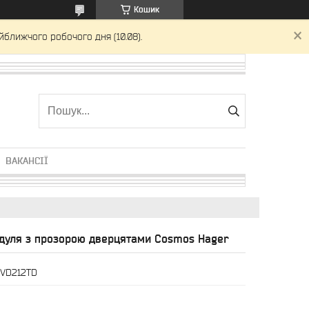
Кошик
йближчого робочого дня (10.08).
ВАКАНСІЇ
одуля з прозорою дверцятами Cosmos Hager
VD212TD