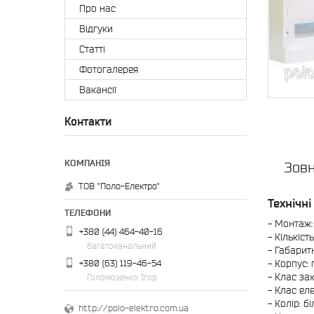
Про нас
Відгуки
Статті
Фотогалерея
Вакансії
Контакти
Зовн
ТОВ "Поло-Електро"
Технічні
- Монтаж:
+380 (44) 464-40-16
- Кількіст
багатоканальний
- Габаритн
+380 (63) 119-46-54
- Корпус: 
- Клас зах
Голомозенко Ігор
- Клас еле
- Колір: бі
http://polo-elektro.com.ua