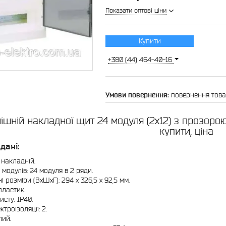
Показати оптові ціни
Купити
+380 (44) 464-40-16
повернення това
ішній накладної щит 24 модуля (2х12) з прозор
купити, ціна
 дані:
 накладній.
ь модулів: 24 модуля в 2 ряди.
і розміри (ВхШхГ): 294 x 326,5 x 92,5 мм.
пластик.
исту: IP40.
ктроізоляції: 2.
лий.