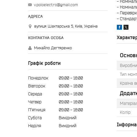
- Номінал
v.poloelectro@gmail.com
- Номінал
- Перевір
- Стандарт
вулиця Шахтарська 5, Київ, Україна
Характе
Михайло Дегтяренко
Основ
Графік роботи
Виробни
Тип мон
Понеділок
09:00
18:00
Країна 
Вівторок
09:00
18:00
Додатк
Середа
09:00
18:00
Четвер
09:00
18:00
Матеріа
Пʼятниця
09:00
18:00
Колір
Субота
Вихідний
Інформа
Неділя
Вихідний