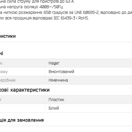
ьна сила струму: для пристроїв до 63 А.
ьна напруга ізоляції: 400В~/50Гц.
ка ниткою розжарення: 650 градусів за UNE 60695-2, відповідно до д
и: вся продукція відповідає IEC 61439-3 і RoHS.
ристики
ні
к
Hager
тажу
Вмонтований
виробник
Німеччина
ові характеристики
л
Пластик
Білий
ція для замовлення