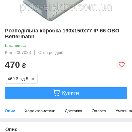
Розподільна коробка 190х150х77 ІР 66 OBO
Bettermann
В наявності
Код: 2007093
Опт і роздріб
470
₴
469 ₴
від 5 шт.
Купити
Опис
Характеристики
Доставка
Оплата
Умови п
Опис