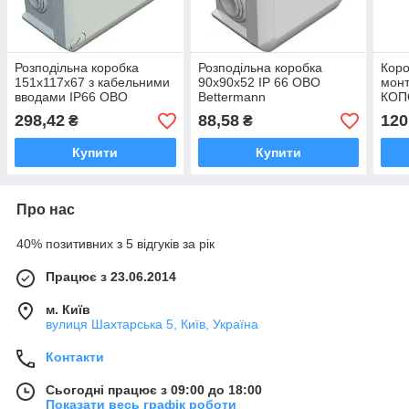
Розподільна коробка
Розподільна коробка
Коро
151х117х67 з кабельними
90х90х52 ІР 66 OBO
монт
вводами ІР66 OBO
Bettermann
КОП
Bettermann
298,42
88,58
120
₴
₴
Купити
Купити
Про нас
40% позитивних з 5 відгуків за рік
Працює з 23.06.2014
м. Київ
вулиця Шахтарська 5, Київ, Україна
Контакти
Сьогодні працює з 09:00 до 18:00
Показати весь графік роботи