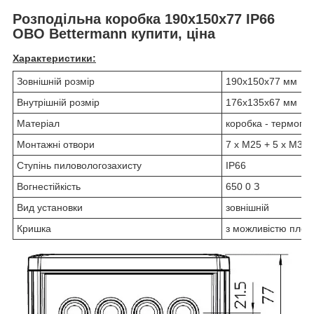
Розподільна коробка 190х150х77 ІР66
OBO Bettermann купити, ціна
Характеристики:
Зовнішній розмір
190х150х77 мм
Внутрішній розмір
176х135х67 мм
Матеріал
коробка - термопла
Монтажні отвори
7 х М25 + 5 х М32
Ступінь пиловологозахисту
ІР66
Вогнестійкість
650
0
З
Вид установки
зовнішній
Кришка
з можливістю пло