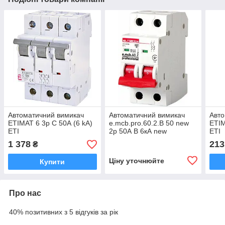
Автоматичний вимикач
Автоматичний вимикач
Авто
ETIMAT 6 3p C 50А (6 kA)
e.mcb.pro.60.2.B 50 new
ETIM
ETI
2р 50А В 6кА new
ETI
1 378
213
₴
Ціну уточнюйте
Купити
Про нас
40% позитивних з 5 відгуків за рік