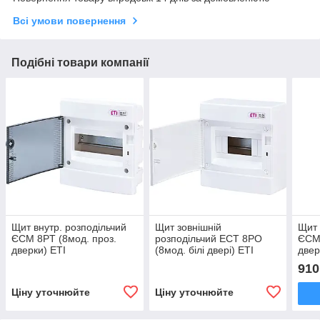
Всі умови повернення
Подібні товари компанії
Щит внутр. розподільчий
Щит зовнішній
Щит 
ЄСМ 8PT (8мод. проз.
розподільчий ECT 8PO
ЄСМ 
дверки) ETI
(8мод. білі двері) ETI
двер
910
Ціну уточнюйте
Ціну уточнюйте