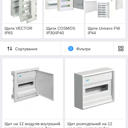
Щити VECTOR
Щити COSMOS
Щити Univers FW
IP65
IP30/IP40
IP44
Сортування
0
Фільтри
Щит на 12 модулів внутрішній
Щит розподільчий на 12