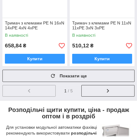
Тримач з клемами PE N 16xN
Тримач з клемами PE N 11xN
14xPE 4xN 4xPE
11xPE 3xN 3xPE
В наявності
В наявності
658,84
510,12
₴
₴
Купити
Купити
Показати ще
1
/ 5
Розподільчі щити купити, ціна - продаж
оптом і в роздріб
Для установки модульної автоматики фахівці
рекомендують використовувати
розподільчі