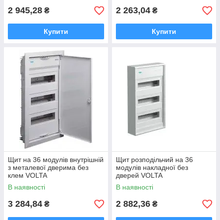
2 945,28
2 263,04
₴
₴
Купити
Купити
Щит на 36 модулів внутрішній
Щит розподільчий на 36
з металевої дверима без
модулів накладної без
клем VOLTA
дверей VOLTA
В наявності
В наявності
3 284,84
2 882,36
₴
₴